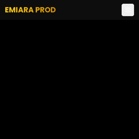
EMIARA PROD
Artistes
Joel Hierrezuelo
Carlos Miguel Hernandez
Jo & Charly
Mambí